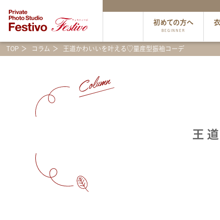
初めての方へ
BEGINNER
TOP
コラム
王道かわいいを叶える♡量産型振袖コーデ
Column
王