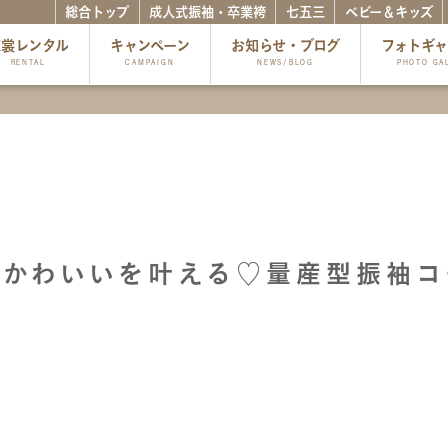
総合トップ
成人式振袖・卒業袴
七五三
ベビー＆キッズ
衣裳レンタル
キャンペーン
お知らせ・ブログ
フォトギ
RENTAL
CAMPAIGN
NEWS/BLOG
PHOTO GA
道かわいいを叶える♡量産型振袖コ