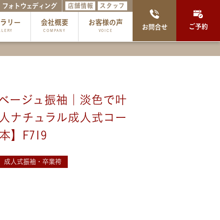
フォトウェディング
店舗情報
スタッフ
ャラリー
会社概要
お客様の声
ご予約
お問合せ
LLERY
COMPANY
VOICE
ベージュ振袖｜淡色で叶
人ナチュラル成人式コー
本】F719
成人式振袖・卒業袴