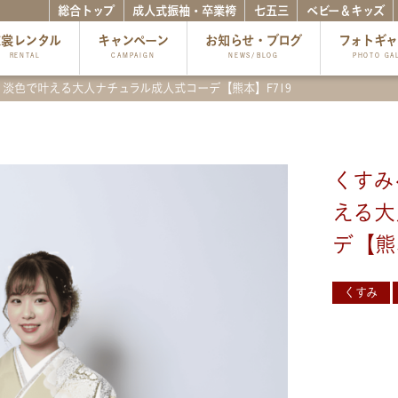
総合トップ
成人式振袖・卒業袴
七五三
ベビー＆キッズ
衣裳レンタル
キャンペーン
お知らせ・ブログ
フォトギ
RENTAL
CAMPAIGN
NEWS/BLOG
PHOTO GA
淡色で叶える大人ナチュラル成人式コーデ【熊本】F719
くすみ
える大
デ【熊
くすみ