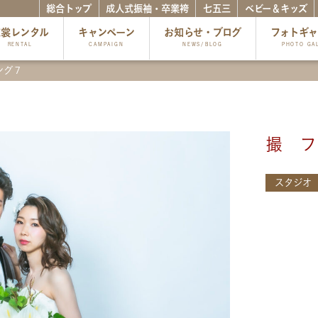
総合トップ
成人式振袖・卒業袴
七五三
ベビー＆キッズ
衣裳レンタル
キャンペーン
お知らせ・ブログ
フォトギ
RENTAL
CAMPAIGN
NEWS/BLOG
PHOTO GA
ング７
撮 フ
スタジオ