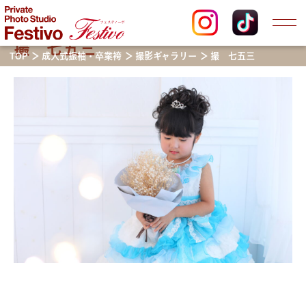
撮 七五三
TOP
成人式振袖・卒業袴
撮影ギャラリー
撮 七五三