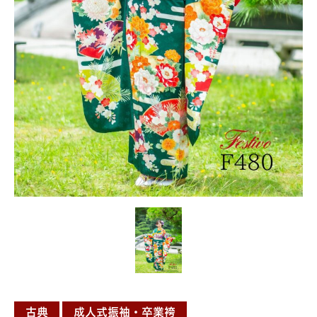
古典
成人式振袖・卒業袴