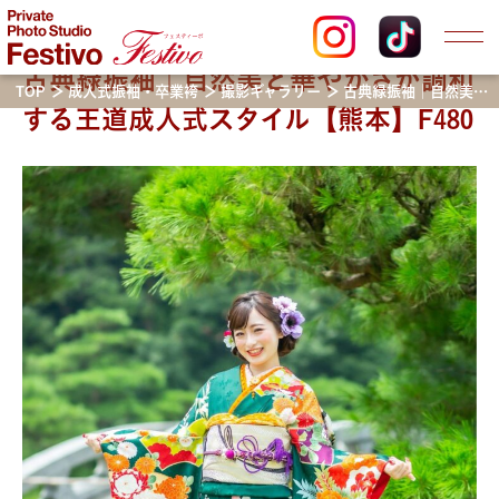
古典緑振袖｜自然美と華やかさが調和
TOP
成人式振袖・卒業袴
撮影ギャラリー
古典緑振袖｜自然美と華やかさが調和する王道成人式スタイル【熊本】F480
する王道成人式スタイル【熊本】F480