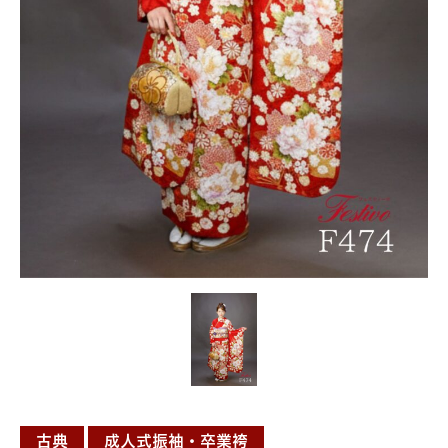
古典
成人式振袖・卒業袴