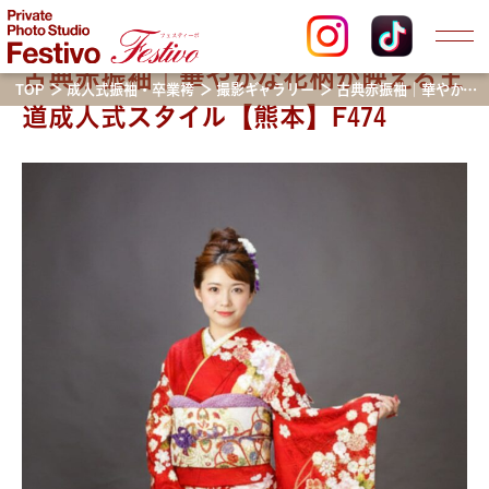
古典赤振袖｜華やかな花柄が映える王
TOP
成人式振袖・卒業袴
撮影ギャラリー
古典赤振袖｜華やかな花柄が映える王道成人式スタイル【熊本】F474
道成人式スタイル【熊本】F474