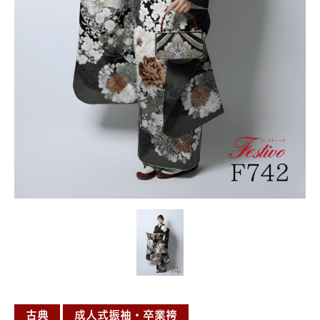
古典
成人式振袖・卒業袴