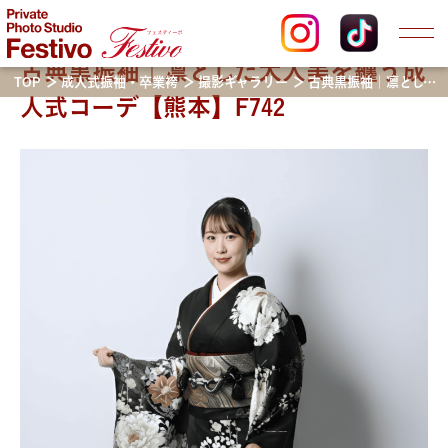
古典黒振袖｜凛とした大人美を纏う成
TOP
成人式振袖・卒業袴
撮影ギャラリー
古典黒振袖｜凛とした大人美を纏う成人式コーデ【熊本】F742
人式コーデ【熊本】F742