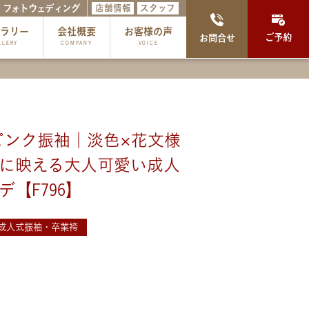
フォトウェディング
店舗情報
スタッフ
ャラリー
会社概要
お客様の声
ご予約
お問合せ
LLERY
COMPANY
VOICE
ピンク振袖｜淡色×花文様
に映える大人可愛い成人
デ【F796】
成人式振袖・卒業袴