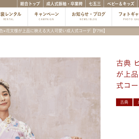
総合トップ
成人式振袖・卒業袴
七五三
ベビー＆キッズ
衣裳レンタル
キャンペーン
お知らせ・ブログ
フォトギ
RENTAL
CAMPAIGN
NEWS/BLOG
PHOTO GA
色×花文様が上品に映える大人可愛い成人式コーデ【F796】
古典 
が上品
式コー
古典