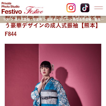
粋な青色振袖｜重厚感と華やかさを纏
TOP
成人式振袖・卒業袴
撮影ギャラリー
粋な青色振袖｜重厚感と華やかさを纏う豪華デザインの成人式振袖【熊本】F844
う豪華デザインの成人式振袖【熊本】
F844