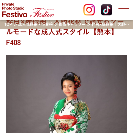
粋白×緑振袖｜大胆花柄で魅せるクー
TOP
成人式振袖・卒業袴
撮影ギャラリー
粋白×緑振袖｜大胆花柄で魅せるクールモードな成人式スタイル【熊本】F408
ルモードな成人式スタイル【熊本】
F408