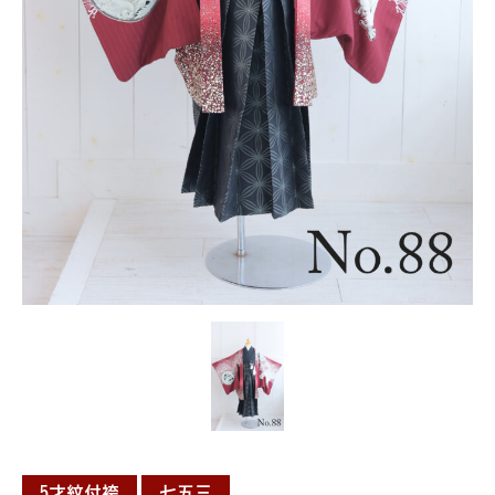
5才紋付袴
七五三