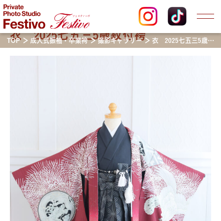
衣 2025七五三5歳紋付袴
TOP
成人式振袖・卒業袴
撮影ギャラリー
衣 2025七五三5歳紋付袴