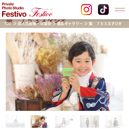
撮 ７５３スタジオ
TOP
成人式振袖・卒業袴
撮影ギャラリー
撮 ７５３スタジオ