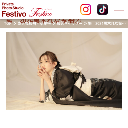
撮 2024黒木れな振袖②
TOP
成人式振袖・卒業袴
撮影ギャラリー
撮 2024黒木れな振袖②