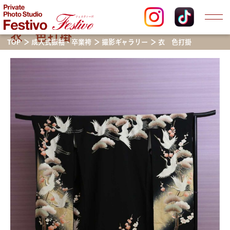
衣 色打掛
TOP
成人式振袖・卒業袴
撮影ギャラリー
衣 色打掛