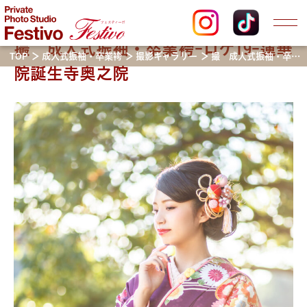
撮 成人式振袖・卒業袴-ロケ19-蓮華
TOP
成人式振袖・卒業袴
撮影ギャラリー
撮 成人式振袖・卒業袴-ロケ19-蓮華院誕生寺奥之院
院誕生寺奥之院