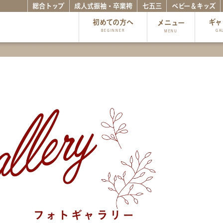
総合トップ
成人式振袖・卒業袴
七五三
ベビー＆キッズ
初めての方へ
ギャ
メニュー
BEGINNER
GA
MENU
フォトギャラリー